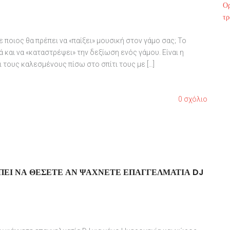
Ο
τρ
ε ποιος θα πρέπει να «παίξει» μουσική στον γάμο σας; Το
ά και να «καταστρέψει» την δεξίωση ενός γάμου. Είναι η
ι τους καλεσμένους πίσω στο σπίτι τους με […]
0 σχόλιο
ΈΠΕΙ ΝΑ ΘΈΣΕΤΕ ΑΝ ΨΆΧΝΕΤΕ ΕΠΑΓΓΕΛΜΑΤΊΑ DJ