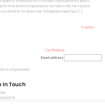
αν ψάχνετε επαγγελματία DJ για γάμο Ημερομηνία και χώρος
ρετε είναι φυσικά η ημερομηνία του γάμου σας και ο χώρος
να κλείσετε τον dj που σας ενδιαφέρει καιρό πριν, […]
0 σχόλιο
Email address
βάνετε ενημερώσεις
 In Touch
niki
956305070
pwedding.gr