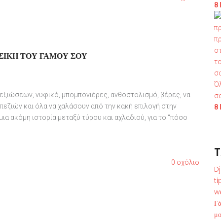
8
ΣΙΚΉ ΤΟΥ ΓΆΜΟΥ ΣΟΥ
Ό
 δεξιώσεων, νυφικό, μπομπονιέρες, ανθοστολισμό, βέρες, να
σ
πεζιών και όλα να χαλάσουν από την κακή επιλογή στην
8
 μια ακόμη ιστορία μεταξύ τύρου και αχλαδιού, για το “πόσο
0 σχόλιο
Dj
ti
w
Γ
μο