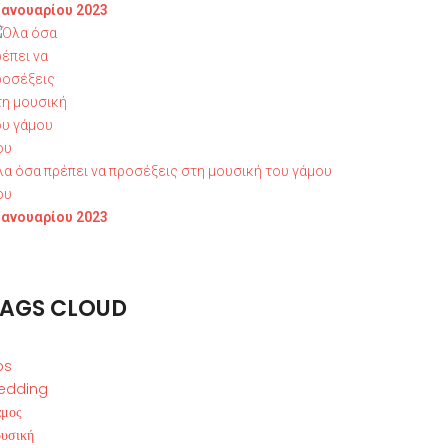
 Ιανουαρίου 2023
λα όσα πρέπει να προσέξεις στη μουσική του γάμου
ου
 Ιανουαρίου 2023
TAGS CLOUD
ps
edding
άμος
υσική