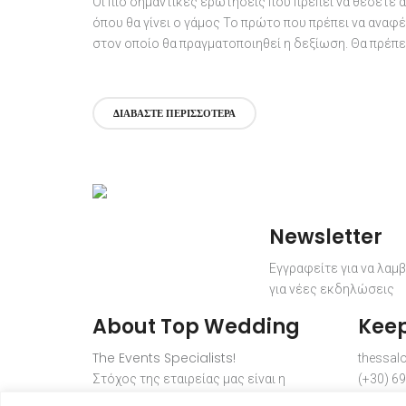
Οι πιο σημαντικές ερωτήσεις που πρέπει να θέσετε 
όπου θα γίνει ο γάμος Το πρώτο που πρέπει να αναφέ
στον οποίο θα πραγματοποιηθεί η δεξίωση. Θα πρέπει 
ΔΙΑΒΆΣΤΕ ΠΕΡΙΣΣΌΤΕΡΑ
Newsletter
Εγγραφείτε για να λαμ
για νέες εκδηλώσεις
About Top Wedding
Keep
The Events Specialists!
thessalo
Στόχος της εταιρείας μας είναι η
(+30) 6
παροχή υψηλού επιπέδου υπηρεσιών με
info@to