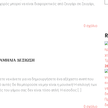
χορός μπορεί να είναι διαφορετικός από ζευγάρι σε ζευγάρι,
0 σχόλιο
R
ΓΑΜΉΛΙΑ ΔΕΞΊΩΣΗ
Τ
2
ετε να κάνετε για να δημιουργήσετε ένα αξέχαστο event που
ό αυτές δε θα μπορούσε να μην είναι η μουσική! Η επιλογή των
 του γάμου σας δεν είναι τόσο απλή. Η είσοδος […]
Π
δ
0 σχόλιο