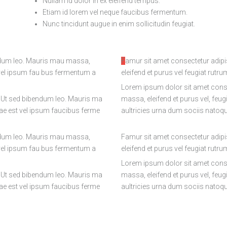
Nullam id dolor in ex eleifend tempus.
Etiam id lorem vel neque faucibus fermentum.
Nunc tincidunt augue in enim sollicitudin feugiat.
Famur sit amet consectetur adipiscing elit ut sed bibenum leo. Mauris mauris as sa
st vel ipsum fau bus fermentum a
eleifend et purus vel feugiat rutru
Lorem ipsum dolor sit amet conse
. Ut sed bibendum leo. Mauris ma
massa, eleifend et purus vel, feug
tae est vel ipsum faucibus ferme
aultricies urna dum sociis natoq
bendum leo. Mauris mau massa,
Famur sit amet consectetur adipis
st vel ipsum fau bus fermentum a
eleifend et purus vel feugiat rutru
Lorem ipsum dolor sit amet conse
. Ut sed bibendum leo. Mauris ma
massa, eleifend et purus vel, feug
tae est vel ipsum faucibus ferme
aultricies urna dum sociis natoq