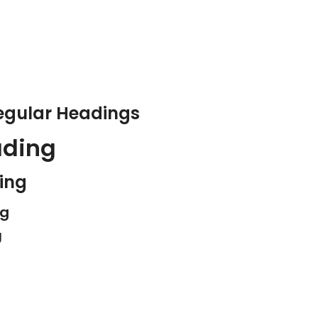
Regular Headings
ading
ing
ng
g