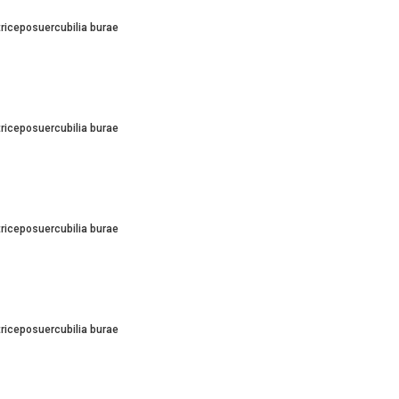
triceposuercubilia burae
triceposuercubilia burae
triceposuercubilia burae
triceposuercubilia burae