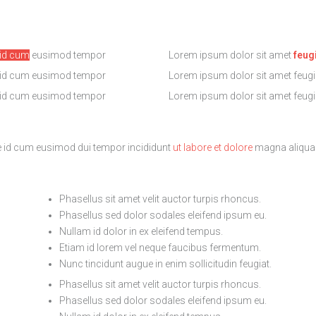
 id cum
eusimod tempor
Lorem ipsum dolor sit amet
feug
 id cum
eusimod tempor
Lorem ipsum
dolor sit amet feugi
 id cum
eusimod tempor
Lorem ipsum
dolor sit amet feugi
 id cum eusimod dui tempor incididunt
ut labore et dolore
magna aliqua
Phasellus sit amet velit auctor turpis rhoncus.
Phasellus sed dolor sodales eleifend ipsum eu.
Nullam id dolor in ex eleifend tempus.
Etiam id lorem vel neque faucibus fermentum.
Nunc tincidunt augue in enim sollicitudin feugiat.
Phasellus sit amet velit auctor turpis rhoncus.
Phasellus sed dolor sodales eleifend ipsum eu.