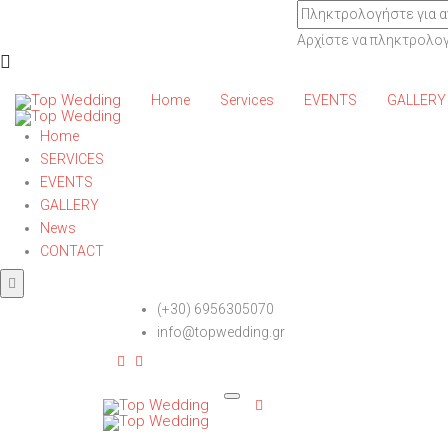
Αρχίστε να πληκτρολογε
Home
Services
EVENTS
GALLERY
Home
SERVICES
EVENTS
GALLERY
News
CONTACT
(+30) 6956305070
info@topwedding.gr