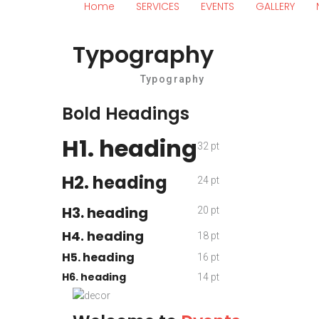
Home
SERVICES
EVENTS
GALLERY
Typography
Το σπίτι
Typography
Bold Headings
H1. heading
32 pt
H2. heading
24 pt
H3. heading
20 pt
H4. heading
18 pt
H5. heading
16 pt
H6. heading
14 pt