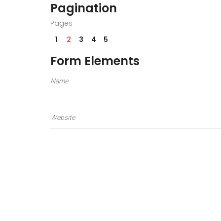
Pagination
Pages
1
2
3
4
5
Form Elements