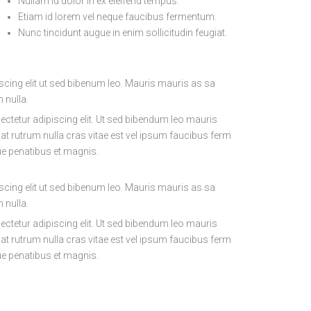
Nullam id dolor in ex eleifend tempus.
Etiam id lorem vel neque faucibus fermentum.
Nunc tincidunt augue in enim sollicitudin feugiat.
m nulla.
ctetur adipiscing elit. Ut sed bibendum leo mauris
iat rutrum nulla cras vitae est vel ipsum faucibus ferm
ue penatibus et magnis.
cing elit ut sed bibenum leo. Mauris mauris as sa
m nulla.
ctetur adipiscing elit. Ut sed bibendum leo mauris
iat rutrum nulla cras vitae est vel ipsum faucibus ferm
ue penatibus et magnis.