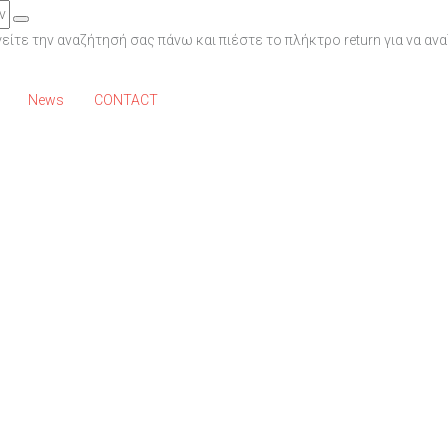
ίτε την αναζήτησή σας πάνω και πιέστε το πλήκτρο return για να αν
News
CONTACT