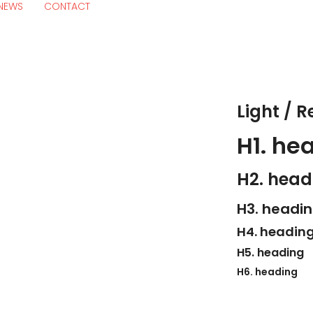
NEWS
CONTACT
Light / 
H1. he
H2. head
H3. headi
H4. headin
H5. heading
H6. heading