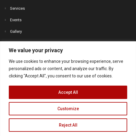
Services
Events
Gallery
News
We value your privacy
Contact
We use cookies to enhance your browsing experience, serve
personalized ads or content, and analyze our traffic. By
clicking "Accept All", you consent to our use of cookies.
Accept All
Customize
© 2020
VforDATA
– All Rights Reserved.
Πολιτική απορρήτου
Reject All