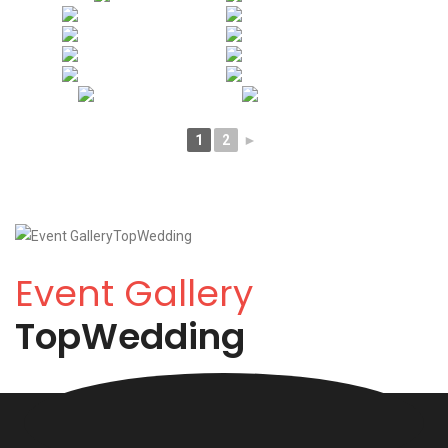
1
2
►
Event Gallery
TopWedding